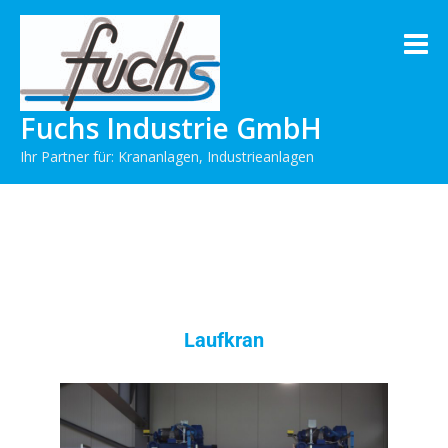
Fuchs Industrie GmbH
Ihr Partner für: Krananlagen, Industrieanlagen
Laufkran